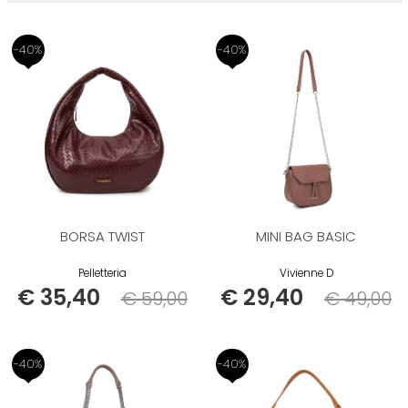
-40%
-40%
BORSA TWIST
MINI BAG BASIC
Pelletteria
Vivienne D
€ 35,40
€ 29,40
€ 59,00
€ 49,00
Listino
Listino
-40%
-40%