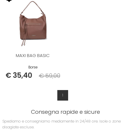
MAXI BAG BASIC
Borse
€ 35,40
€ 59,00
Listino
1
Consegna rapide e sicure
Spediamo e consegniamo mediamente in 24/48 ore. Isole o zone
disagiate escluse.