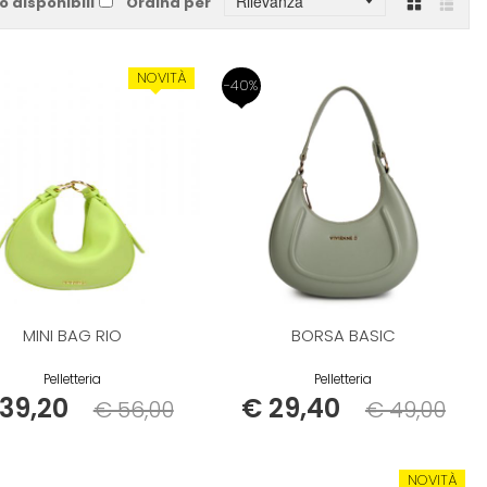
o disponibili
Ordina per
Griglia
Lista
NOVITÀ
-40%
MINI BAG RIO
BORSA BASIC
Pelletteria
Pelletteria
39,20
€ 29,40
€ 56,00
€ 49,00
Listino
Listino
NOVITÀ