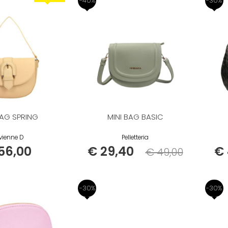
-40%
-30%
BAG SPRING
MINI BAG BASIC
vienne D
Pelletteria
56,00
€ 29,40
€ 
€ 49,00
Listino
-30%
-30%