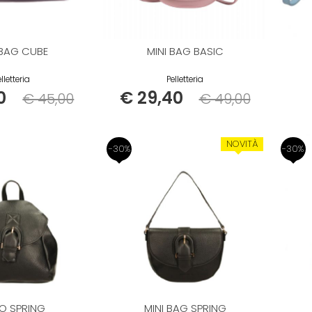
 BAG CUBE
MINI BAG BASIC
lletteria
Pelletteria
0
€ 29,40
€ 45,00
€ 49,00
Listino
Listino
NOVITÀ
-30%
-30%
NO SPRING
MINI BAG SPRING