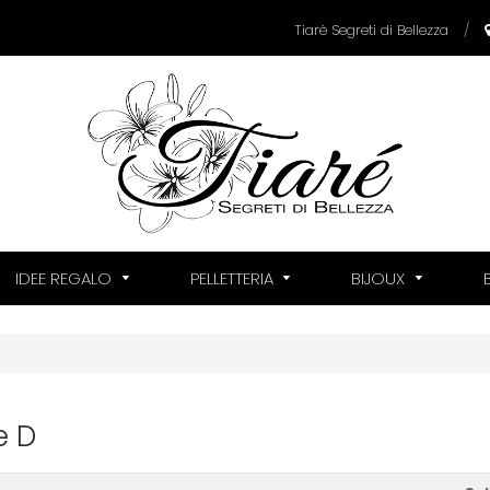
Tiarè Segreti di Bellezza
/
IDEE REGALO
PELLETTERIA
BIJOUX
e D