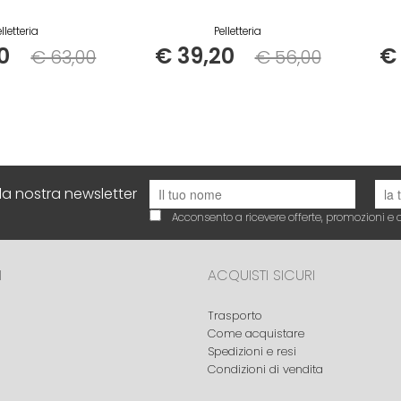
lletteria
Pelletteria
0
€ 39,20
€
€ 63,00
€ 56,00
Listino
Listino
alla nostra newsletter
Acconsento a ricevere offerte, promozioni 
I
ACQUISTI SICURI
Trasporto
Come acquistare
Spedizioni e resi
Condizioni di vendita