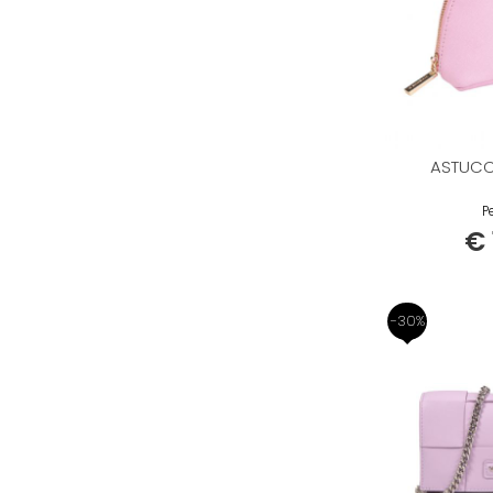
ASTUCC
Pe
€ 
-30%