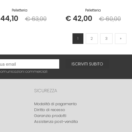
Pelletteria
Pelletteria
 44,10
€ 42,00
€ 63,00
€ 60,00
Listino
Listino
1
2
3
»
ISCRIVITI SUBITO
e comunicazioni commerciali
SICUREZZA
Modalità di pagamento
Diritto di recesso
Garanzia prodotti
Assistenza post-vendita