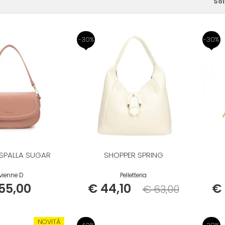
Sol
-30%
-30%
SPALLA SUGAR
SHOPPER SPRING
vienne D
Pelletteria
55,00
€ 44,10
€ 
€ 63,00
Listino
NOVITÀ