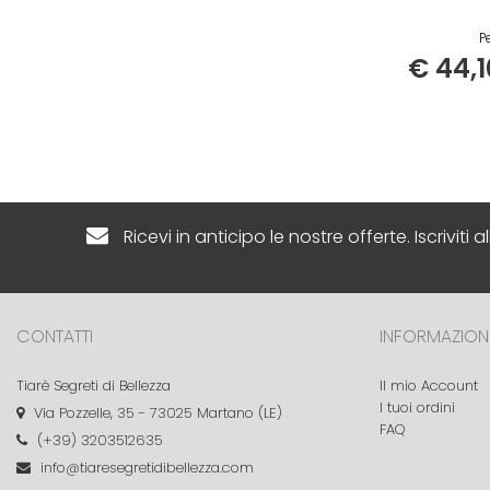
Pe
€ 44,1
Ricevi in anticipo le nostre offerte. Iscriviti 
CONTATTI
INFORMAZION
Tiarè Segreti di Bellezza
Il mio Account
I tuoi ordini
Via Pozzelle, 35 - 73025 Martano (LE)
FAQ
(+39) 3203512635
info@tiaresegretidibellezza.com