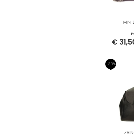
MINI
Pe
€ 31,5
-30%
ZAI