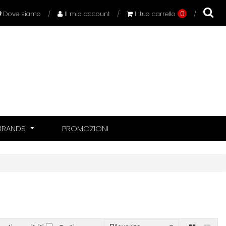
0
Dove siamo
/
Il mio account
/
Il tuo carrello
/
BRANDS
PROMOZIONI