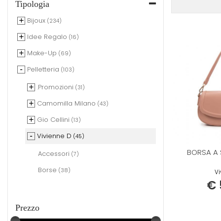
Tipologia
Bijoux
(234)
Idee Regalo
(16)
Make-Up
(69)
Pelletteria
(103)
.Promozioni
(31)
Camomilla Milano
(43)
Gio Cellini
(13)
Vivienne D
(45)
BORSA A 
Accessori
(7)
Borse
(38)
Vi
€ 
Prezzo