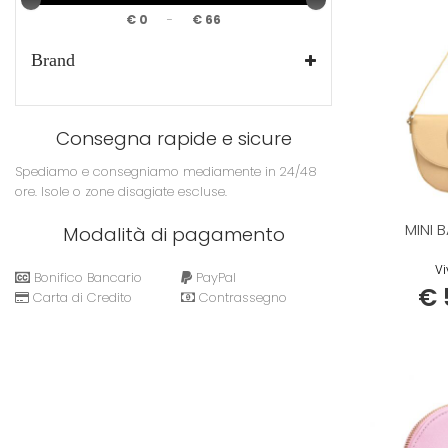
-
€ 0
€ 66
Brand
Consegna rapide e sicure
Spediamo e consegniamo mediamente in 24/48
ore. Isole o zone disagiate escluse.
MINI 
Modalità di pagamento
Vi
Bonifico Bancario
PayPal
€ 
Carta di Credito
Contrassegno