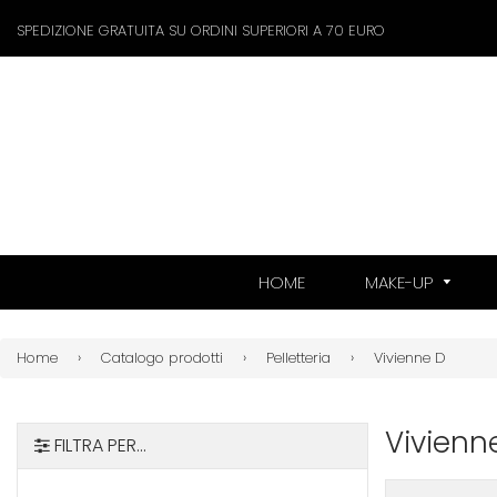
SPEDIZIONE GRATUITA SU ORDINI SUPERIORI A 70 EURO
HOME
MAKE-UP
Home
›
Catalogo prodotti
›
Pelletteria
›
Vivienne D
Vivienn
FILTRA PER...