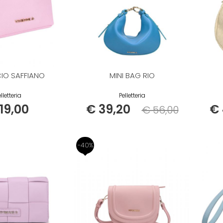
IO SAFFIANO
MINI BAG RIO
lletteria
Pelletteria
19,00
€ 39,20
€ 
€ 56,00
Listino
-40%