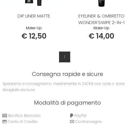
DIP LINER MATTE
EYELINER & OMBRETTO
WONDER’SWIPE 2-IN-1
Make-Up
Make-Up
€ 12,50
€ 14,00
1
Consegna rapide e sicure
Spediamo e consegniamo mediamente in 24/48 ore. Isole o zone
disagiate escluse.
Modalità di pagamento
Bonifico Bancario
PayPal
Carta di Credito
Contrassegno