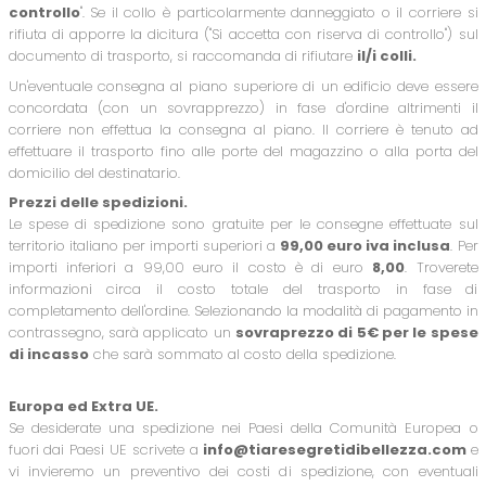
controllo
". Se il collo è particolarmente danneggiato o il corriere si
rifiuta di apporre la dicitura ("Si accetta con riserva di controllo") sul
documento di trasporto, si raccomanda di rifiutare
il/i colli.
Un'eventuale consegna al piano superiore di un edificio deve essere
concordata (con un sovrapprezzo) in fase d'ordine altrimenti il
corriere non effettua la consegna al piano. Il corriere è tenuto ad
effettuare il trasporto fino alle porte del magazzino o alla porta del
domicilio del destinatario.
Prezzi delle spedizioni.
Le spese di spedizione sono gratuite per le consegne effettuate sul
territorio italiano per importi superiori a
99,00 euro iva inclusa
. Per
importi inferiori a 99,00 euro il costo è di euro
8,00
. Troverete
informazioni circa il costo totale del trasporto in fase di
completamento dell'ordine. Selezionando la modalità di pagamento in
contrassegno, sarà applicato un
sovraprezzo di 5€ per le spese
di incasso
che sarà sommato al costo della spedizione.
Europa ed Extra UE.
Se desiderate una spedizione nei Paesi della Comunità Europea o
fuori dai Paesi UE scrivete a
info@tiaresegretidibellezza.com
e
vi invieremo un preventivo dei costi di spedizione, con eventuali