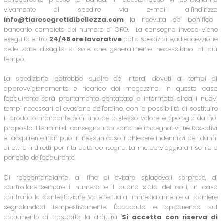
vivamente di spedire via e-mail all'indirizzo
info@tiaresegretidibellezza.com
la ricevuta del bonifico
bancario completa del numero di CRO. La consegna invece viene
eseguita entro
24/48 ore lavorative
dalla spedizione,ad eccezzione
delle zone disagite e isole che generalmente necessitano di più
tempo.
La spedizione potrebbe subire dei ritardi dovuti ai tempi di
approvvigionamento e ricarico del magazzino. In questo caso
l'acquirente sarà prontamente contattato e informato circa i nuovi
tempi necessari all'evasione dell'ordine, con la possibilità di sostituire
il prodotto mancante con uno dello stesso valore e tipologia da noi
proposto. I termini di consegna non sono né impegnativi, né tassativi
e l'acquirente non può in nessun caso richiedere indennizzi per danni
diretti o indiretti per ritardata consegna. La merce viaggia a rischio e
pericolo dell'acquirente.
Ci raccomandiamo, al fine di evitare spiacevoli sorprese, di
controllare sempre il numero e il buono stato dei colli; in caso
contrario la contestazione va effettuata immediatamente al corriere
segnalandoci tempestivamente l'accaduto e apponendo sul
documento di trasporto la dicitura "
Si accetta con riserva di