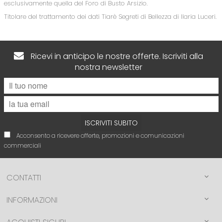
esclusivamente quella del Foro di Busto Arsizio.
Titolare del trattamento dei dati Tiarè Segreti di Bellezza di Ilaria Luceri.
Ricevi in anticipo le nostre offerte. Iscriviti alla
nostra newsletter
ISCRIVITI SUBITO
Acconsento a ricevere offerte, promozioni e comunicazioni
commerciali
CONTATTI
INFORMAZIONI