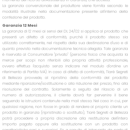
La garanzia convenzionale del produttore viene fornita secondo le
modalità illustrate nella documentazione presente all'interno della
confezione del prodotto.
Garanzia 12 Mesi
La garanzia di 12 mesi ai sensi del DL 24/02 si applica al prodotto che
presenti un difetto di conformità, purché il prodotto stesso sia
utilizzato correttamente, nel rispetto della sua destinazione d'uso e di
quanto previsto nella documentazione tecnica allegata. Tale garanzia
è riservata al Consumatore "privato" (persona fisica che acquista la
merce per scopi non riferibili alla propria attività professionale,
ovvero effettua l'acquisto senza indicare nel modulo d'ordine un
riferimento di Partita IVA). In caso di difetto di conformità, Tiarè Segreti
di Bellezza provvede, al ripristino della conformità del prodotto
mediante riparazione/sostituzione o alla riduzione del prezzo, fino alla
risoluzione del contratto. Solamente a seguito del rilascio di un
numero di autorizzazione, il cliente dovrà far pervenire il bene
seguendo le istruzioni contenute nella mail stessa. Nel caso in cui, per
qualsiasi ragione, non fosse in grado di rendere al proprio cliente un
prodotto in garanzia (ripristinato o sostituito), Tiarè Segreti di Bellezza
potrà procedere a propria discrezione alla restituzione dell'intero
importo pagato oppure alla sostituzione con un prodotto con
caratteristiche pari o superiori. Se, a seguito di intervento da parte di