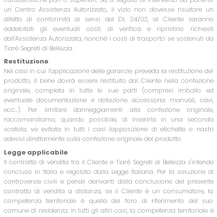
un Centro Assistenza Autorizzato, il vizio non dovesse risultare un
difetto di conformità ai sensi del DL 24/02, al Cliente saranno
addebitati gli eventuali costi di verifica e ripristino richiesti
dall'Assistenza Autorizzata, nonché i costi di trasporto se sostenuti da
Tiarè Segreti di Bellezza.
Restituzione
Nei casi in cui l'applicazione delle garanzie preveda la restituzione del
prodotto, il bene dovrà essere restituito dal Cliente nella confezione
originale, completa in tutte le sue parti (compresi imballo ed
eventuale documentazione e dotazione accessoria: manuali, cavi,
ecc...). Per limitare danneggiamenti alla confezione originale,
raccomandiamo, quando possibile, di inserirla in una seconda
scatola; va evitata in tutti i casi l'apposizione di etichette o nastri
adesivi direttamente sulla confezione originale del prodotto.
Legge applicabile
Il contratto di vendita tra il Cliente e Tiarè Segreti di Bellezza s'intende
concluso in Italia e regolato dalla Legge Italiana. Per la soluzione di
controversie civili e penali derivanti dalla conclusione del presente
contratto di vendita a distanza, se il Cliente è un consumatore, la
competenza territoriale è quella del foro di riferimento del suo
comune di residenza; in tutti gli altri casi, la competenza territoriale è