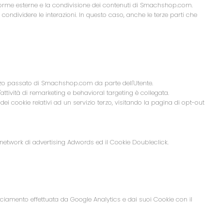
aforme esterne e la condivisione dei contenuti di Smachshop.com.
ondividere le interazioni. In questo caso, anche le terze parti che
izzo passato di Smachshop.com da parte dell'Utente.
'attività di remarketing e behavioral targeting è collegata.
 dei cookie relativi ad un servizio terzo, visitando la
pagina di opt-out
 network di advertising Adwords ed il Cookie Doubleclick.
acciamento effettuata da Google Analytics e dai suoi Cookie con il