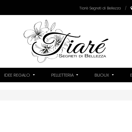
Tiarè Segreti di Bellezza
/
IDEE REGALO
PELLETTERIA
BIJOUX