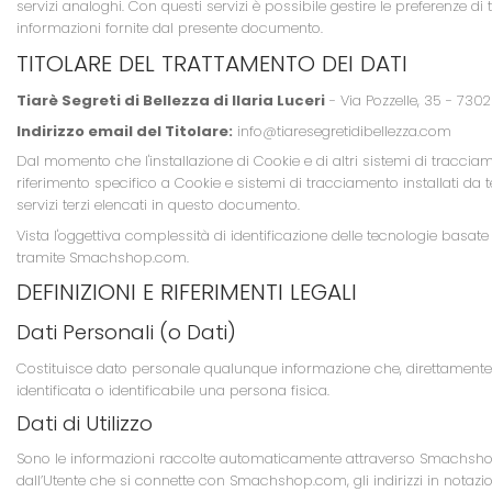
servizi analoghi. Con questi servizi è possibile gestire le preferenze di t
informazioni fornite dal presente documento.
TITOLARE DEL TRATTAMENTO DEI DATI
Tiarè Segreti di Bellezza di Ilaria Luceri
- Via Pozzelle, 35 - 730
Indirizzo email del Titolare:
info@tiaresegretidibellezza.com
Dal momento che l'installazione di Cookie e di altri sistemi di traccia
riferimento specifico a Cookie e sistemi di tracciamento installati da t
servizi terzi elencati in questo documento.
Vista l'oggettiva complessità di identificazione delle tecnologie basate 
tramite Smachshop.com.
DEFINIZIONI E RIFERIMENTI LEGALI
Dati Personali (o Dati)
Costituisce dato personale qualunque informazione che, direttamente 
identificata o identificabile una persona fisica.
Dati di Utilizzo
Sono le informazioni raccolte automaticamente attraverso Smachshop.co
dall’Utente che si connette con Smachshop.com, gli indirizzi in notazione 