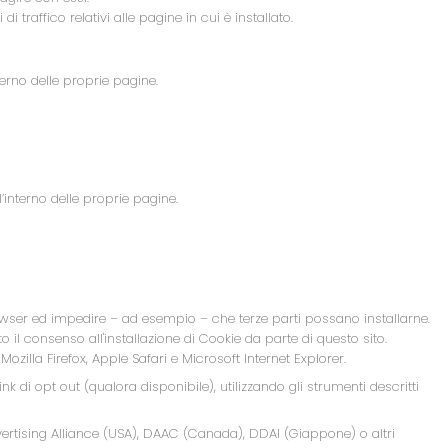
i traffico relativi alle pagine in cui è installato.
erno delle proprie pagine.
’interno delle proprie pagine.
rowser ed impedire – ad esempio – che terze parti possano installarne.
o il consenso all'installazione di Cookie da parte di questo sito.
,
Mozilla Firefox
,
Apple Safari
e
Microsoft Internet Explorer
.
ink di opt out (qualora disponibile), utilizzando gli strumenti descritti
vertising Alliance
(USA),
DAAC
(Canada),
DDAI
(Giappone) o altri