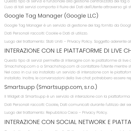
Questo tipo di servizi è funzionale alla gestione centralizzata dei tag 
L'uso di tali servizi comporta il fluire dei Dati dell'Utente attraverso gli s
Google Tag Manager (Google LLC)
Google Tag Manager è un servizio di gestione dei tag fornito da Googl
Dati Personali raccolti: Cookie e Dati di utilizzo.
Luogo del trattamento: Stati Uniti –
Privacy Policy
. Soggetto aderente al
INTERAZIONE CON LE PIATTAFORME DI LIVE C
Questo tipo di servizi permette di interagire con le piattaforme di live
Smachshop.com o a Smachshop.com di contattare l'Utente mentre st
Nel caso in cui sia installato un servizio di interazione con le piattaform
installato. Inoltre, le conversazioni della live chat potrebbero essere reg
Smartsupp (Smartsupp.com, s.r.o.)
Il Widget di Smartsupp è un servizio di interazione con la piattaforma 
Dati Personali raccolti: Cookie, Dati comunicati durante l'utilizzo del se
Luogo del trattamento: Repubblica Ceca –
Privacy Policy
.
INTERAZIONE CON SOCIAL NETWORK E PIATT