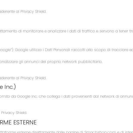
aderente al Privacy Shield.
rattamento di monitorare e analizzare i dati di traffico e servono a tener 
Google”). Google utilizza i Dati Personali raccolti allo scopo di tracciar
onalizzare gli annunci del proprio network pubblicitario.
aderente al Privacy Shield.
 Inc.)
 fornito da Google Inc. che collega i dati provenienti dal network di an
 Privacy Shield.
ORME ESTERNE
piattaforme esterne direttamente dalle pagine di Smachshop.com e di inter