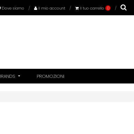
0
Dove siamo
/
Il mio account
/
Il tuo carrello
/
BRANDS
PROMOZIONI