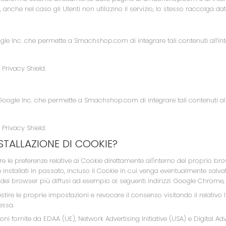
anche nel caso gli Utenti non utilizzino il servizio, lo stesso raccolga dati d
le Inc. che permette a Smachshop.com di integrare tali contenuti all’int
 Privacy Shield.
 Google Inc. che permette a Smachshop.com di integrare tali contenuti all
 Privacy Shield.
STALLAZIONE DI COOKIE?
e le preferenze relative ai Cookie direttamente all'interno del proprio b
 installati in passato, incluso il Cookie in cui venga eventualmente salvat
dei browser più diffusi ad esempio ai seguenti indirizzi:
Google Chrome
estire le proprie impostazioni e revocare il consenso visitando il relativo l
essa.
oni fornite da
EDAA
(UE),
Network Advertising Initiative
(USA) e
Digital Ad