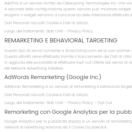
AddThis è un servizio fornito da Clearspring Technologies Inc. che vi
A seconda della configurazione, questo servizio può mostrare widget ap
erogano il widget verranno a conoscenza delle interazione effettuata e dei
Dati Personali raccolti: Cookie e Dati di utilizzo.
Luogo del trattamento: Stati Uniti –
Privacy Policy
.
REMARKETING E BEHAVIORAL TARGETING
Questo tipo di servizi consente a Smachshop.com ed ai suoi partner di
Questa attività viene effettuata tramite il tracciamento dei Dati di Utili
In aggiunta alle possibilità di effettuare l'opt-out offerte dai servizi di 
del Network Advertising Initiative
.
AdWords Remarketing (Google Inc.)
AdWords Remarketing è un servizio di remarketing e behavioral targeti
Dati Personali raccolti: Cookie e Dati di utilizzo.
Luogo del trattamento: Stati Uniti –
Privacy Policy
–
Opt Out
.
Remarketing con Google Analytics per la pubbli
Google Analytics per la pubblicità display è un servizio di remarketing
network di advertising Adwords ed il Cookie Doubleclick.