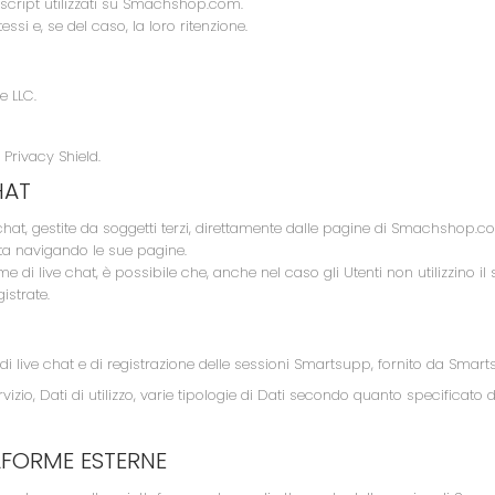
o script utilizzati su Smachshop.com.
tessi e, se del caso, la loro ritenzione.
e LLC.
 Privacy Shield.
HAT
 chat, gestite da soggetti terzi, direttamente dalle pagine di Smachshop.co
a navigando le sue pagine.
e di live chat, è possibile che, anche nel caso gli Utenti non utilizzino il s
istrate.
di live chat e di registrazione delle sessioni Smartsupp, fornito da Smart
rvizio, Dati di utilizzo, varie tipologie di Dati secondo quanto specificato 
AFORME ESTERNE