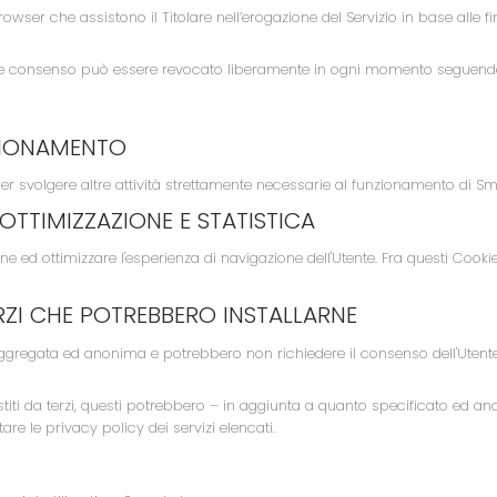
rowser che assistono il Titolare nell’erogazione del Servizio in base alle fin
tale consenso può essere revocato liberamente in ogni momento seguendo
NZIONAMENTO
r svolgere altre attività strettamente necessarie al funzionamento di Sm
 OTTIMIZZAZIONE E STATISTICA
ed ottimizzare l'esperienza di navigazione dell'Utente. Fra questi Cookie
RZI CHE POTREBBERO INSTALLARNE
 aggregata ed anonima e potrebbero non richiedere il consenso dell'Utente
estiti da terzi, questi potrebbero – in aggiunta a quanto specificato ed an
tare le privacy policy dei servizi elencati.