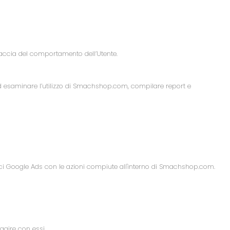
traccia del comportamento dell’Utente.
e ed esaminare l’utilizzo di Smachshop.com, compilare report e
nunci Google Ads con le azioni compiute all'interno di Smachshop.com.
agire con essi.