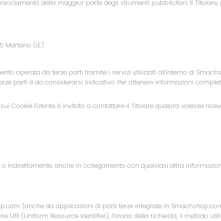
racciamento della maggior parte degli strumenti pubblicitari. Il Titolare, pe
25 Martano (LE)
mento operata da terze parti tramite i servizi utilizzati all'interno di S
erze parti è da considerarsi indicativo. Per ottenere informazioni complete
sui Cookie l'Utente è invitato a contattare il Titolare qualora volesse ric
o indirettamente, anche in collegamento con qualsiasi altra informazion
m (anche da applicazioni di parti terze integrate in Smachshop.com), tra
URI (Uniform Resource Identifier), l’orario della richiesta, il metodo utiliz