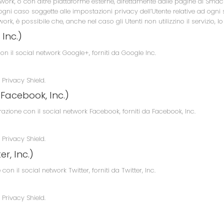
 network, o con altre piattaforme esterne, direttamente dalle pagine di Sm
ni caso soggette alle impostazioni privacy dell’Utente relative ad ogni 
ork, è possibile che, anche nel caso gli Utenti non utilizzino il servizio, lo 
Inc.)
con il social network Google+, forniti da Google Inc.
 Privacy Shield.
(Facebook, Inc.)
erazione con il social network Facebook, forniti da Facebook, Inc.
 Privacy Shield.
r, Inc.)
con il social network Twitter, forniti da Twitter, Inc.
 Privacy Shield.