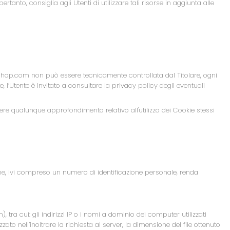
rtanto, consiglia agli Utenti di utilizzare tali risorse in aggiunta alle
machshop.com non può essere tecnicamente controllata dal Titolare, ogni
, l’Utente è invitato a consultare la privacy policy degli eventuali
evere qualunque approfondimento relativo all'utilizzo dei Cookie stessi
e, ivi compreso un numero di identificazione personale, renda
 cui: gli indirizzi IP o i nomi a dominio dei computer utilizzati
zato nell’inoltrare la richiesta al server, la dimensione del file ottenuto