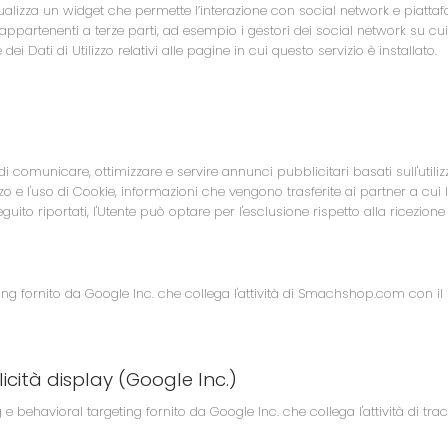
sualizza un widget che permette l’interazione con social network e piatt
partenenti a terze parti, ad esempio i gestori dei social network su cui c
 Dati di Utilizzo relativi alle pagine in cui questo servizio è installato.
 comunicare, ottimizzare e servire annunci pubblicitari basati sull'util
zzo e l'uso di Cookie, informazioni che vengono trasferite ai partner a cui l
seguito riportati, l'Utente può optare per l'esclusione rispetto alla ricezione
ng fornito da Google Inc. che collega l'attività di Smachshop.com con il
cità display (Google Inc.)
 e behavioral targeting fornito da Google Inc. che collega l'attività di tr