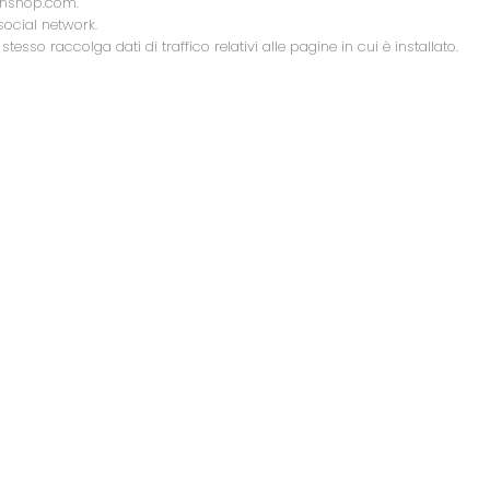
achshop.com.
social network.
stesso raccolga dati di traffico relativi alle pagine in cui è installato.